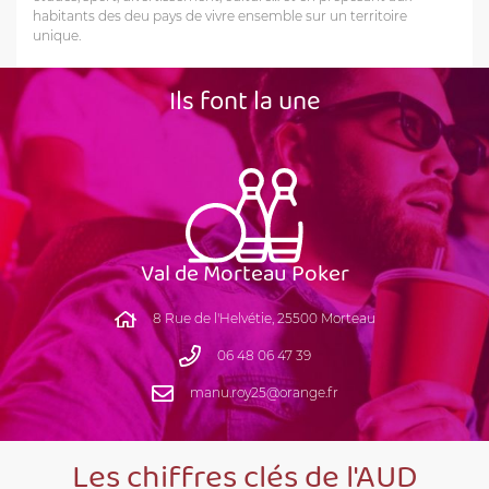
habitants des deu pays de vivre ensemble sur un territoire
unique.
SE DÉPLACER
Ils font la une
Val de Morteau Poker
8 Rue de l'Helvétie, 25500 Morteau
06 48 06 47 39
manu.roy25@orange.fr
Les chiffres clés de l'AUD